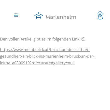
Den vollen Artikel gibt es im folgenden Link. 🙂
https://www.meinbezirk.at/bruck-an-der-leitha/c-
gesundheit/ein-blick-ins-marienheim-bruck-an-der-
leitha_a6590919?ref=curate#gallery=null