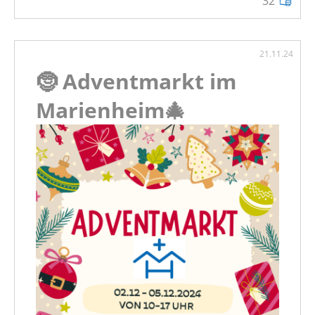
32
21.11.24
🤶 Adventmarkt im
Marienheim🎄