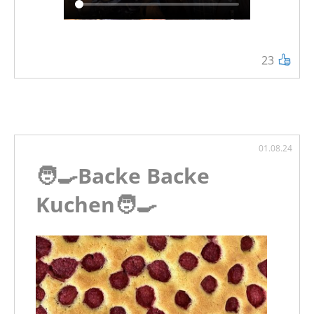
23
01.08.24
🧑‍🍳Backe Backe
Kuchen🧑‍🍳