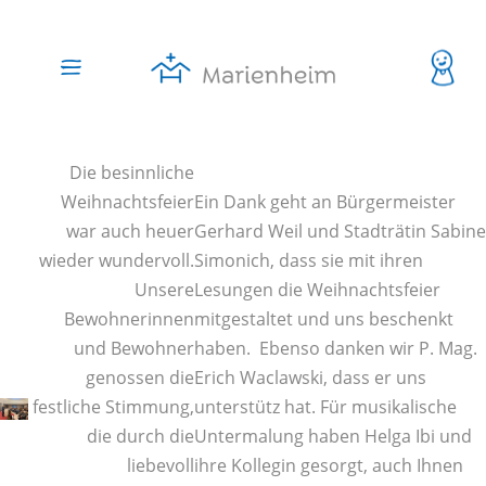
Die besinnliche
Weihnachtsfeier
Ein Dank geht an Bürgermeister
war auch heuer
Gerhard Weil und Stadträtin Sabine
wieder wundervoll.
Simonich, dass sie mit ihren
Unsere
Lesungen die Weihnachtsfeier
Bewohnerinnen
mitgestaltet und uns beschenkt
und Bewohner
haben.
Ebenso danken wir P. Mag.
genossen die
Erich Waclawski, dass er uns
festliche Stimmung,
unterstütz hat. Für musikalische
die durch die
Untermalung haben Helga Ibi und
liebevoll
ihre Kollegin gesorgt, auch Ihnen